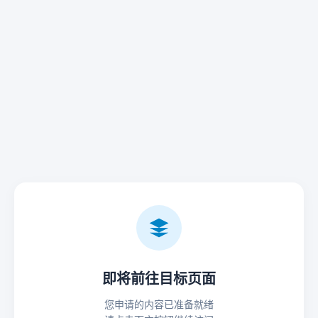
即将前往目标页面
您申请的内容已准备就绪